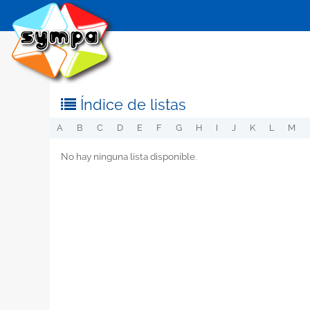
Índice de listas
A
B
C
D
E
F
G
H
I
J
K
L
M
No hay ninguna lista disponible.