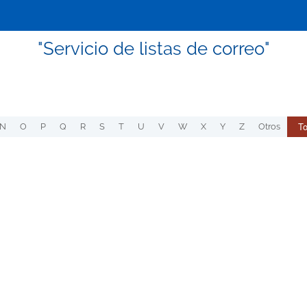
"Servicio de listas de correo"
T
N
O
P
Q
R
S
T
U
V
W
X
Y
Z
Otros