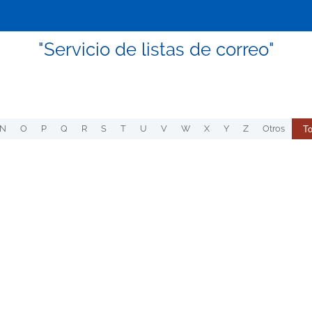
"Servicio de listas de correo"
T
N
O
P
Q
R
S
T
U
V
W
X
Y
Z
Otros