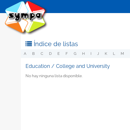
Índice de listas
A
B
C
D
E
F
G
H
I
J
K
L
M
Education / College and University
No hay ninguna lista disponible.